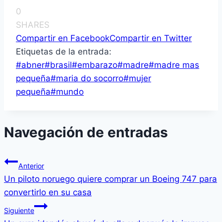
0
SHARES
Compartir en Facebook
Compartir en Twitter
Etiquetas de la entrada:
#
abner
#
brasil
#
embarazo
#
madre
#
madre mas
pequeña
#
maria do socorro
#
mujer
pequeña
#
mundo
Navegación de entradas
Anterior
Un piloto noruego quiere comprar un Boeing 747 para
convertirlo en su casa
Siguiente