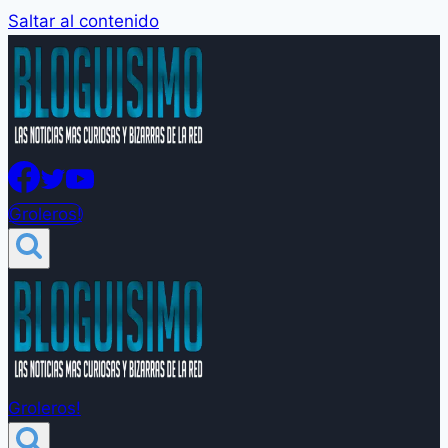
Saltar al contenido
Groleros!
Groleros!