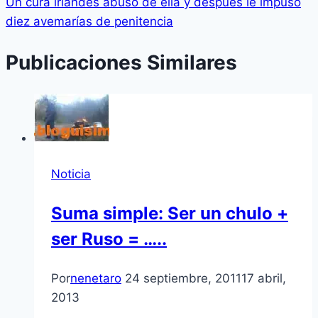
Un cura irlandés abusó de ella y después le impuso
diez avemarí­as de penitencia
Publicaciones Similares
Noticia
Suma simple: Ser un chulo +
ser Ruso = …..
Por
nenetaro
24 septiembre, 2011
17 abril,
2013