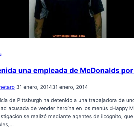
a
enida una empleada de McDonalds por
netaro
31 enero, 2014
31 enero, 2014
licía de Pittsburgh ha detenido a una trabajadora de u
idad acusada de vender heroína en los menús «Happy Me
estigación se realizó mediante agentes de iicógnito, q
oles,…