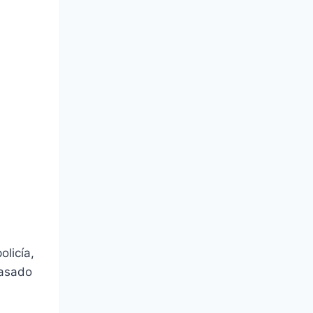
licía,
pasado