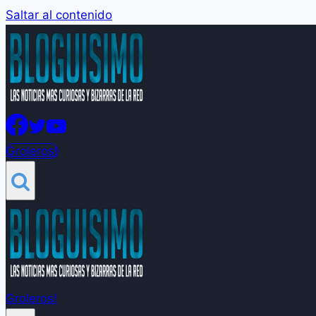
Saltar al contenido
Groleros!
Groleros!