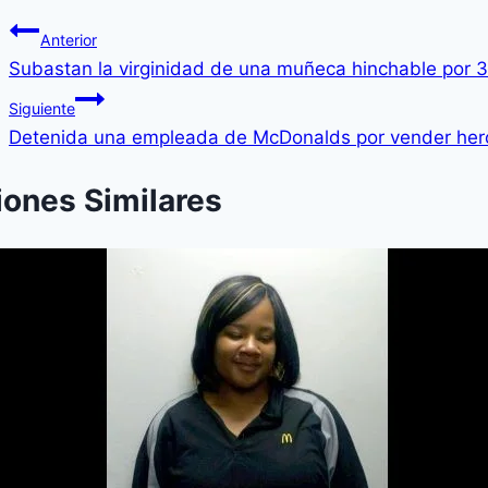
Anterior
Subastan la virginidad de una muñeca hinchable por 
Siguiente
Detenida una empleada de McDonalds por vender her
iones Similares