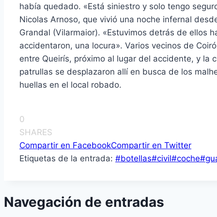
había quedado. «Está siniestro y solo tengo seguro
Nicolas Arnoso, que vivió una noche infernal desd
Grandal (Vilarmaior). «Estuvimos detrás de ellos 
accidentaron, una locura». Varios vecinos de Coirós
entre Queirís, próximo al lugar del accidente, y la
patrullas se desplazaron allí en busca de los malhe
huellas en el local robado.
0
SHARES
Compartir en Facebook
Compartir en Twitter
Etiquetas de la entrada:
#
botellas
#
civil
#
coche
#
gu
Navegación de entradas