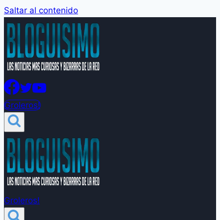
Saltar al contenido
Groleros!
Groleros!