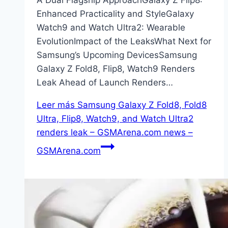
A Dual Flagship ApproachGalaxy Z Flip8:
Enhanced Practicality and StyleGalaxy
Watch9 and Watch Ultra2: Wearable
EvolutionImpact of the LeaksWhat Next for
Samsung’s Upcoming DevicesSamsung
Galaxy Z Fold8, Flip8, Watch9 Renders
Leak Ahead of Launch Renders…
Leer más
Samsung Galaxy Z Fold8, Fold8
Ultra, Flip8, Watch9, and Watch Ultra2
renders leak – GSMArena.com news –
GSMArena.com