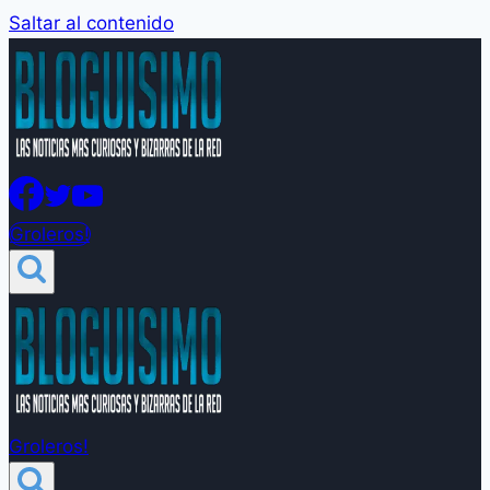
Saltar al contenido
Groleros!
Groleros!