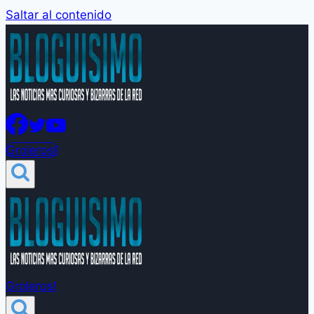
Saltar al contenido
Groleros!
Groleros!