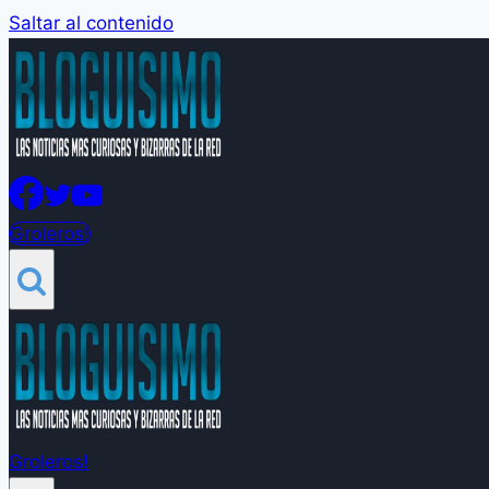
Saltar al contenido
Groleros!
Groleros!