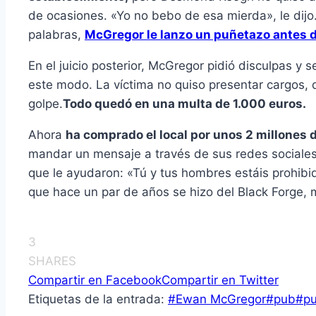
de ocasiones. «Yo no bebo de esa mierda», le dijo
palabras,
McGregor le lanzo un puñetazo antes d
En el juicio posterior, McGregor pidió disculpas y
este modo. La víctima no quiso presentar cargos, d
golpe.
Todo quedó en una multa de 1.000 euros.
Ahora
ha comprado el local por unos 2 millones 
mandar un mensaje a través de sus redes sociales,
que le ayudaron: «Tú y tus hombres estáis prohib
que hace un par de años se hizo del Black Forge,
3
SHARES
Compartir en Facebook
Compartir en Twitter
Etiquetas de la entrada:
#
Ewan McGregor
#
pub
#
p