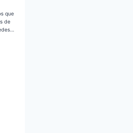
os que
as de
redes…