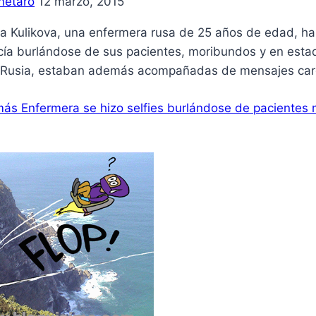
netaro
12 marzo, 2015
a Kulikova, una enfermera rusa de 25 años de edad, ha 
cía burlándose de sus pacientes, moribundos y en estad
, Rusia, estaban además acompañadas de mensajes car
más
Enfermera se hizo selfies burlándose de pacientes