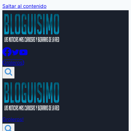
Saltar al contenido
Groleros!
Groleros!