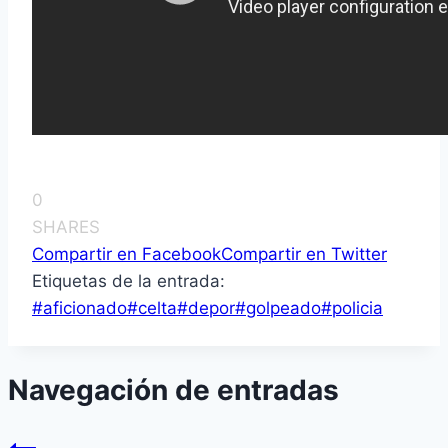
0
SHARES
Compartir en Facebook
Compartir en Twitter
Etiquetas de la entrada:
#
aficionado
#
celta
#
depor
#
golpeado
#
policia
Navegación de entradas