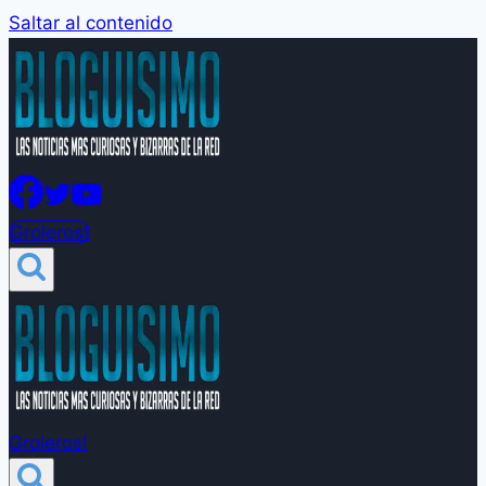
Saltar al contenido
Groleros!
Groleros!