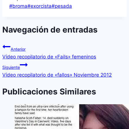
#
broma
#
exorcista
#
pesada
Navegación de entradas
Anterior
Ví­deo recopilatorio de «Fails» femeninos
Siguiente
Ví­deo recopilatorio de «fallos» Noviembre 2012
Publicaciones Similares