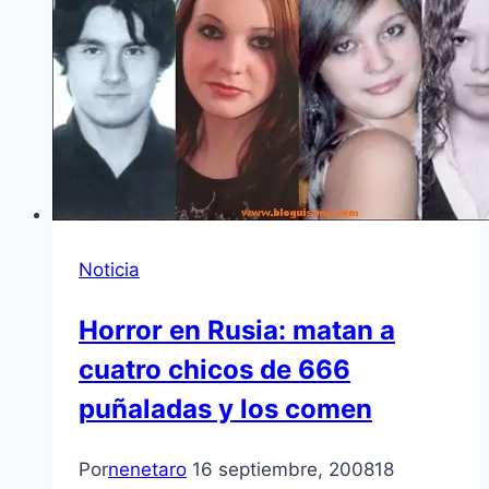
Noticia
Horror en Rusia: matan a
cuatro chicos de 666
puñaladas y los comen
Por
nenetaro
16 septiembre, 2008
18