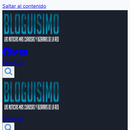
Saltar al contenido
Groleros!
Groleros!