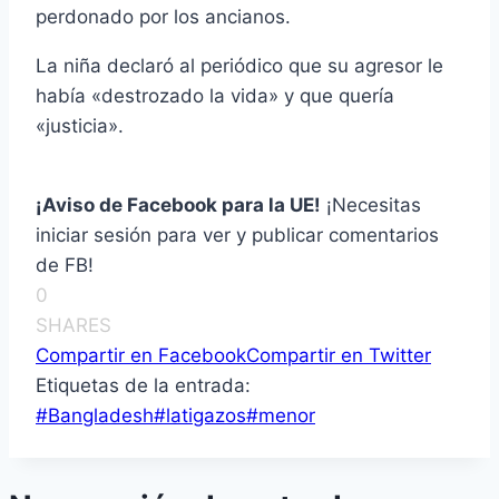
perdonado por los ancianos.
La niña declaró al periódico que su agresor le
habí­a «destrozado la vida» y que querí­a
«justicia».
¡Aviso de Facebook para la UE!
¡Necesitas
iniciar sesión para ver y publicar comentarios
de FB!
0
SHARES
Compartir en Facebook
Compartir en Twitter
Etiquetas de la entrada:
#
Bangladesh
#
latigazos
#
menor