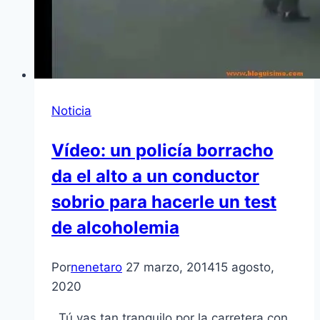
Noticia
Vídeo: un policía borracho
da el alto a un conductor
sobrio para hacerle un test
de alcoholemia
Por
nenetaro
27 marzo, 2014
15 agosto,
2020
Tú vas tan tranquilo por la carretera con