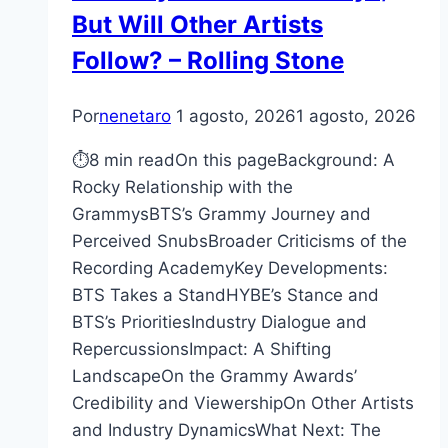
But Will Other Artists
Follow? – Rolling Stone
Por
nenetaro
1 agosto, 2026
1 agosto, 2026
⏱8 min readOn this pageBackground: A
Rocky Relationship with the
GrammysBTS’s Grammy Journey and
Perceived SnubsBroader Criticisms of the
Recording AcademyKey Developments:
BTS Takes a StandHYBE’s Stance and
BTS’s PrioritiesIndustry Dialogue and
RepercussionsImpact: A Shifting
LandscapeOn the Grammy Awards’
Credibility and ViewershipOn Other Artists
and Industry DynamicsWhat Next: The