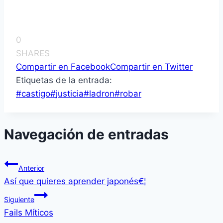
0
SHARES
Compartir en Facebook
Compartir en Twitter
Etiquetas de la entrada:
#
castigo
#
justicia
#
ladron
#
robar
Navegación de entradas
Anterior
Así­ que quieres aprender japonés€¦
Siguiente
Fails Mí­ticos