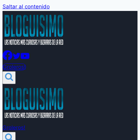
Saltar al contenido
Groleros!
Groleros!