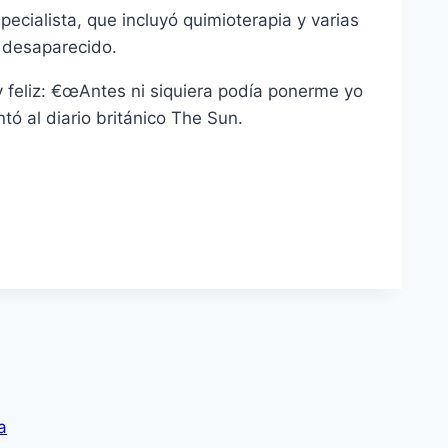
pecialista, que incluyó quimioterapia y varias
i desaparecido.
eliz: €œAntes ni siquiera podí­a ponerme yo
ntó al diario británico The Sun.
a