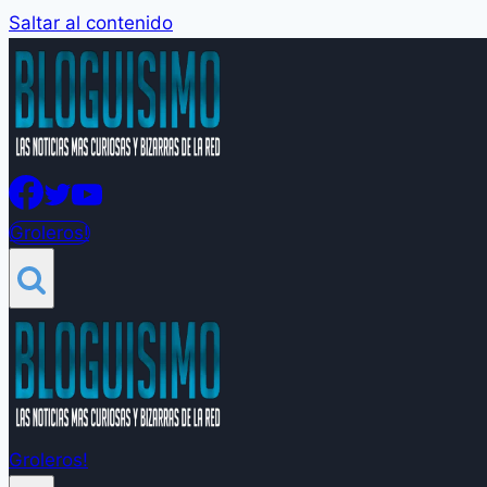
Saltar al contenido
Groleros!
Groleros!