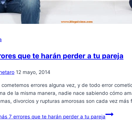
a
rores que te harán perder a tu pareja
netaro
12 mayo, 2014
 cometemos errores alguna vez, y de todo error cometi
ona de la misma manera, nadie nace sabiendo cómo amar
emas, divorcios y rupturas amorosas son cada vez más 
más
7 errores que te harán perder a tu pareja