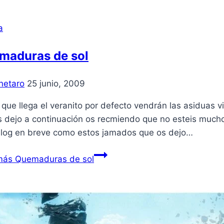
a
maduras de sol
netaro
25 junio, 2009
que llega el veranito por defecto vendrán las asiduas vis
 dejo a continuación os recmiendo que no esteis mucho b
Blog en breve como estos jamados que os dejo…
más
Quemaduras de sol