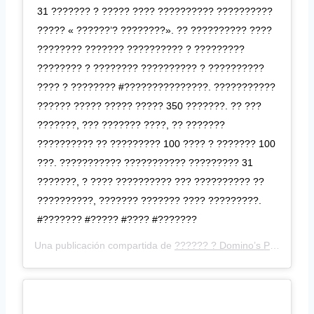
31 ??????? ? ????? ???? ?????????? ??????????
????? « ??????’? ????????». ?? ?????????? ????
???????? ??????? ?????????? ? ?????????
???????? ? ???????? ?????????? ? ??????????
???? ? ???????? #???????????????. ???????????
?????? ????? ????? ????? 350 ???????. ?? ???
???????, ??? ??????? ????, ?? ???????
?????????? ?? ????????? 100 ???? ? ??????? 100
???. ??????????? ??????????? ????????? 31
???????, ? ???? ?????????? ??? ?????????? ??
??????????, ??????? ??????? ???? ?????????.
#??????? #????? #???? #???????
Una publicación compartida de
?????? ? Domino’s Pizza
(@rab