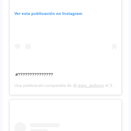
Ver esta publicación en Instagram
#???????????????
Una publicación compartida de @
easy_anthony
el
3 Sep, 2018 a las 3:04 PDT