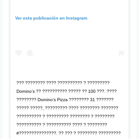
Ver esta publicación en Instagram
??? ???????? ???? ?????????? ? ?????????
Domino’s ?? ?????????? ????? ?? 100 ???. ????
???????? Domino’s Pizza ???????? 31 ???????
????? ?????, ????????? ???? ???????? ???????
?????????? ? ????????? ???????? ? ????????
?????????? ? ?????????? ???? ? ????????
#???????????????. ?? ??? ? ???????? ?????????