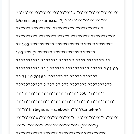
? ?? ??? ??????? ??? ????? #??????????????? ??
@dominospizzarussia ?!) ? ?? ???????? ?????
?????? ????????, ????????? ?????????? ?
????????? ??????’? ????? ???????? ??????????
?? 100 ?????????? ?????????? ? ??? ? ???????
100 ??? (? ?????? ???????????? ?????
?????????? ??????? ????? ? ???? ??????’? ??
?????????? ??.) ?????? ?????????? ????? ? 01.09
?? 31.10.2018?. ?????? ?? ????? ??????
??????????? ? ??? ?? ??? ??????? ??????????
??? ? ????? ????????? ?????? 350 ???????,
?????????????? ???? ?????????? ? ??????????
????? Instagram, Facebook ??? Vkontakte ?
???????? #???????????????. ? ?????????? ?????
???? ??????? ??? ??????????? (??????).
??????????? ?????? ?????????? ?????????