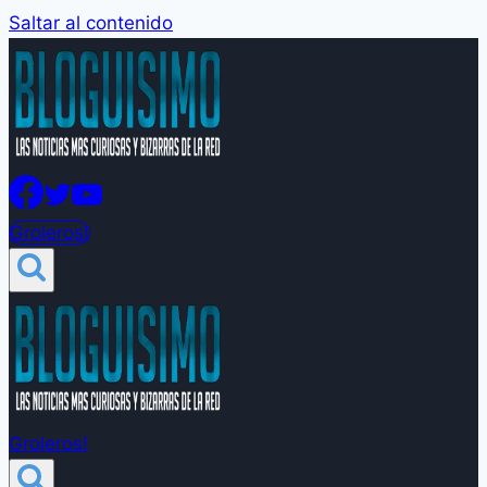
Saltar al contenido
Groleros!
Groleros!