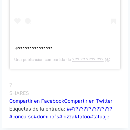
#???????????????
Una publicación compartida de
??? ?? ???? ???
(@gordei_cybbotin94) el
7
SHARES
Compartir en Facebook
Compartir en Twitter
Etiquetas de la entrada:
#
#???????????????
#
concurso
#
domino´s
#
pizza
#
tatoo
#
tatuaje