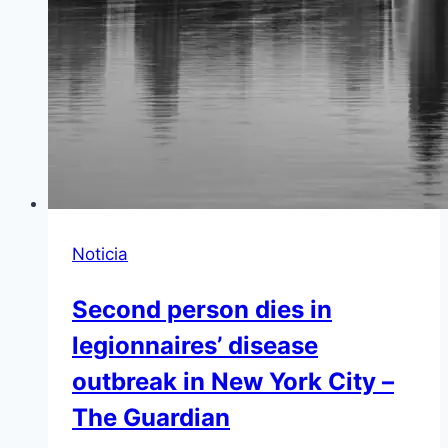
Noticia
Second person dies in
legionnaires’ disease
outbreak in New York City –
The Guardian