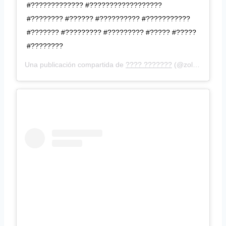
#????????????? #??????????????????
#???????? #?????? #?????????? #???????????
#??????? #????????? #????????? #????? #?????
#????????
Una publicación compartida de
???? ???????
(@zolotoi_dima) el