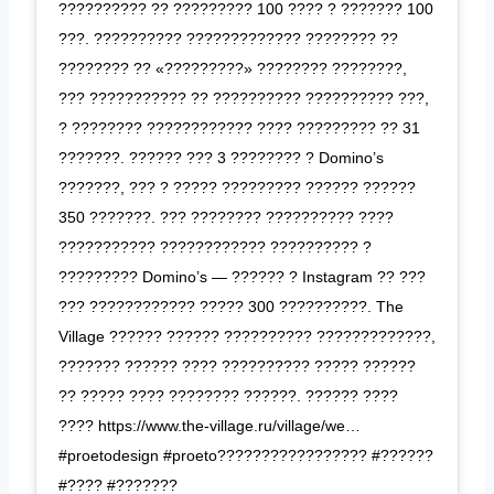
?????????? ?? ????????? 100 ???? ? ??????? 100
???. ?????????? ????????????? ???????? ??
???????? ?? «?????????» ???????? ????????,
??? ??????????? ?? ?????????? ?????????? ???,
? ???????? ???????????? ???? ????????? ?? 31
???????. ?????? ??? 3 ???????? ? Domino’s
???????, ??? ? ????? ????????? ?????? ??????
350 ???????. ??? ???????? ?????????? ????
??????????? ???????????? ?????????? ?
????????? Domino’s — ?????? ? Instagram ?? ???
??? ???????????? ????? 300 ??????????. The
Village ?????? ?????? ?????????? ?????????????,
??????? ?????? ???? ?????????? ????? ??????
?? ????? ???? ???????? ??????. ?????? ????
???? https://www.the-village.ru/village/we…
#proetodesign #proeto????????????????? #??????
#???? #???????