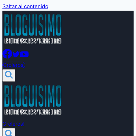
Saltar al contenido
Groleros!
Groleros!