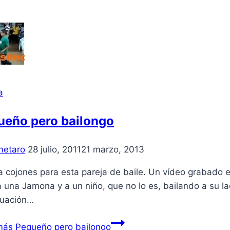
a
ueño pero bailongo
netaro
28 julio, 2011
21 marzo, 2013
cojones para esta pareja de baile. Un ví­deo grabado e
a una Jamona y a un niño, que no lo es, bailando a su l
nuación…
más
Pequeño pero bailongo