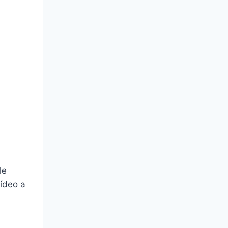
le
í­deo a