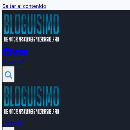
Saltar al contenido
Groleros!
Groleros!