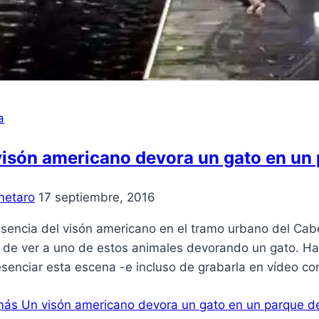
a
visón americano devora un gato en un
netaro
17 septiembre, 2016
esencia del visón americano en el tramo urbano del Ca
 de ver a uno de estos animales devorando un gato. Hac
senciar esta escena -e incluso de grabarla en vídeo co
más
Un visón americano devora un gato en un parque d