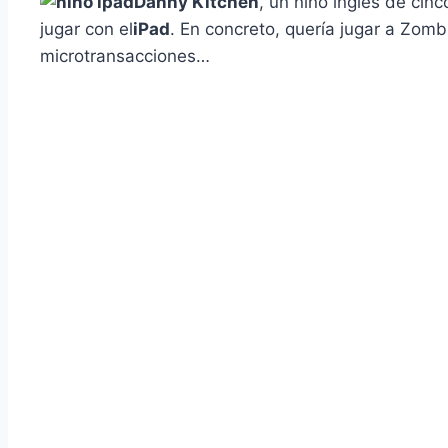
Danny Kitchen
, un niño inglés de cin
jugar con el
iPad
. En concreto, querí­a jugar a Zomb
microtransacciones…