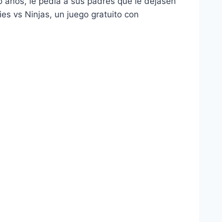
co años, le pedí­a a sus padres que le dejasen
ies vs Ninjas, un juego gratuito con