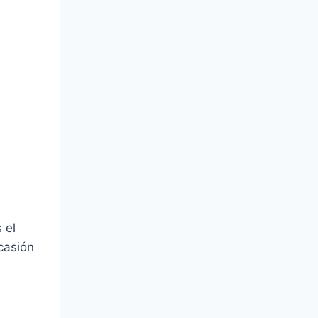
 el
casión