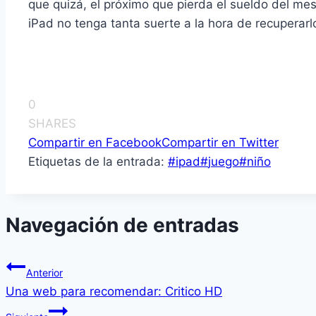
que quizá, el próximo que pierda el sueldo del mes
iPad no tenga tanta suerte a la hora de recuperarl
0
SHARES
Compartir en Facebook
Compartir en Twitter
Etiquetas de la entrada:
#
ipad
#
juego
#
niño
Navegación de entradas
Anterior
Una web para recomendar: Critico HD