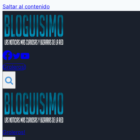
Saltar al contenido
Groleros!
Groleros!