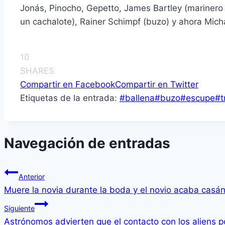
Jonás, Pinocho, Gepetto, James Bartley (marinero 
un cachalote), Rainer Schimpf (buzo) y ahora Mich
10
SHARES
Compartir en Facebook
Compartir en Twitter
Etiquetas de la entrada:
#
ballena
#
buzo
#
escupe
#
t
Navegación de entradas
Anterior
Muere la novia durante la boda y el novio acaba casá
Siguiente
Astrónomos advierten que el contacto con los aliens p