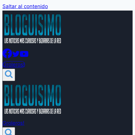
Saltar al contenido
Groleros!
Groleros!