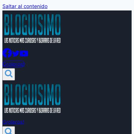
Saltar al contenido
Groleros!
Groleros!