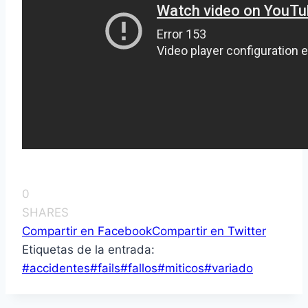
0
SHARES
Compartir en Facebook
Compartir en Twitter
Etiquetas de la entrada:
#
accidentes
#
fails
#
fallos
#
miticos
#
variado