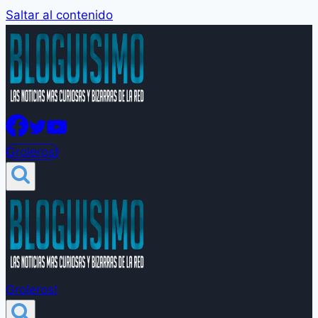
Saltar al contenido
Groleros!
Groleros!