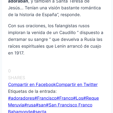
adoraban
, y también a Santa Teresa de
Jesús… Tenían una visión bastante romántica
de la historia de España”, responde.
Con sus oraciones, los falangistas rusos
imploran la venida de un Caudillo “ dispuesto a
derramar su sangre “ que devuelva a Rusia las
raíces espirituales que Lenin arrancó de cuajo
en 1917.
0
SHARES
Compartir en Facebook
Compartir en Twitter
Etiquetas de la entrada:
#
adoradores
#
Francisco
#
Franco
#
Los
#
Reque
Meruvia
#
rusa
#
san
#
San Francisco Franco
Bahamonde
#
secta