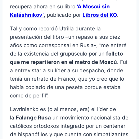
recupera ahora en su libro
‘A Moscú sin
Kaláshnikov’
, publicado por
Libros del KO
.
Tal y como recordó Utrilla durante la
presentación del libro –un repaso a sus diez
años como corresponsal en Rusia-, “me enteré
de la existencia del grupúsculo por un
folleto
que me repartieron en el metro de Moscú
. Fui
a entrevistar a su líder a su despacho, donde
tenía un retrato de Franco, que yo creo que lo
había copiado de una peseta porque estaba
como de perfil”.
Lavrinienko es (o al menos, era) el líder de
la
Falange Rusa
un movimiento nacionalista de
católicos ortodoxos integrado por un centenar
de hispanófilos y que cuenta con simpatizantes