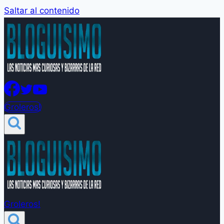
Saltar al contenido
Groleros!
Groleros!