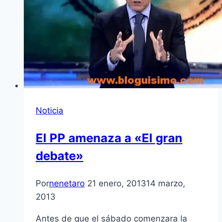
Noticia
El PP amenaza a «El gran
debate»
Por
nenetaro
21 enero, 2013
14 marzo,
2013
Antes de que el sábado comenzara la