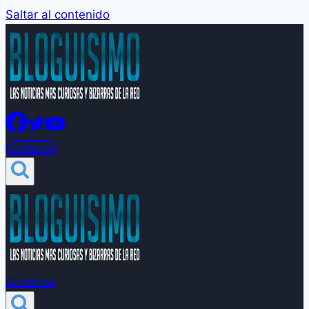
Saltar al contenido
Groleros!
Groleros!