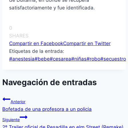
de Duitama, en donde se recupera
satisfactoriamente y fue identificada.
0
SHARES
Compartir en Facebook
Compartir en Twitter
Etiquetas de la entrada:
#
anestesia
#
bebe
#
cesarea
#
niñas
#
robo
#
secuestro
Navegación de entradas
Anterior
Bofetada de una profesora a un policia
Siguiente
2º Trailer oficial de Pesadilla en elm Street (Remake)