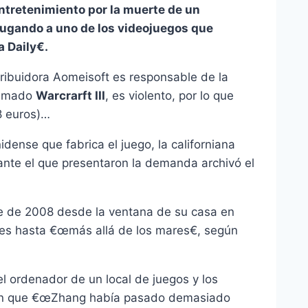
entretenimiento por la muerte de un
jugando a uno de los videojuegos que
 Daily€.
ribuidora Aomeisoft es responsable de la
llamado
Warcrarft III
, es violento, por lo que
8 euros)…
ense que fabrica el juego, la californiana
n ante el que presentaron la demanda archivó el
ubre de 2008 desde la ventana de su casa en
éroes hasta €œmás allá de los mares€, según
l ordenador de un local de juegos y los
ron que €œZhang habí­a pasado demasiado