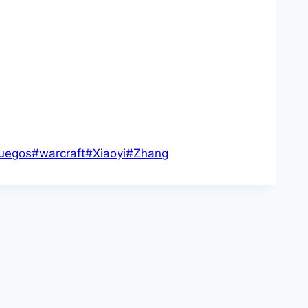
juegos
#
warcraft
#
Xiaoyi
#
Zhang