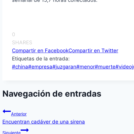
semanal de 15,7 horas conectados.
0
SHARES
Compartir en Facebook
Compartir en Twitter
Etiquetas de la entrada:
#
china
#
empresa
#
juzgaran
#
menor
#
muerte
#
video
Navegación de entradas
Anterior
Encuentran cadáver de una sirena
Siguiente