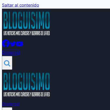
Saltar al contenido
Groleros!
Groleros!