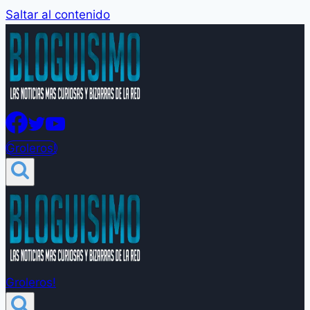
Saltar al contenido
Groleros!
Groleros!