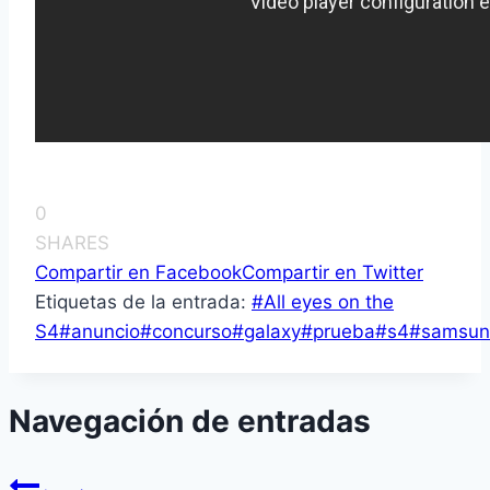
0
SHARES
Compartir en Facebook
Compartir en Twitter
Etiquetas de la entrada:
#
All eyes on the
S4
#
anuncio
#
concurso
#
galaxy
#
prueba
#
s4
#
samsun
Navegación de entradas