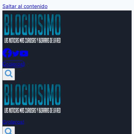
Saltar al contenido
Groleros!
Groleros!