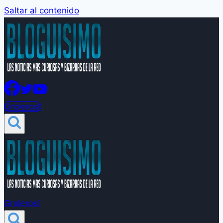
Saltar al contenido
Groleros!
Groleros!