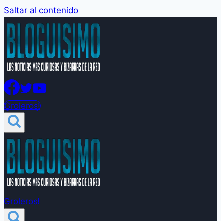
Saltar al contenido
Groleros!
Groleros!