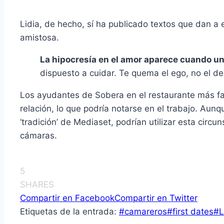
Lidia, de hecho, sí ha publicado textos que dan a 
amistosa.
La hipocresía en el amor aparece cuando un
dispuesto a cuidar. Te quema el ego, no el d
Los ayudantes de Sobera en el restaurante más f
relación, lo que podría notarse en el trabajo. Aunqu
‘tradición’ de Mediaset, podrían utilizar esta circun
cámaras.
5
SHARES
Compartir en Facebook
Compartir en Twitter
Etiquetas de la entrada:
#
camareros
#
first dates
#
L