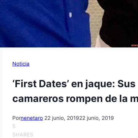
Noticia
‘First Dates’ en jaque: Su
camareros rompen de la 
Por
nenetaro
22 junio, 2019
22 junio, 2019
5
SHARES