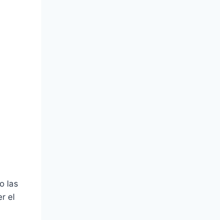
o las
r el