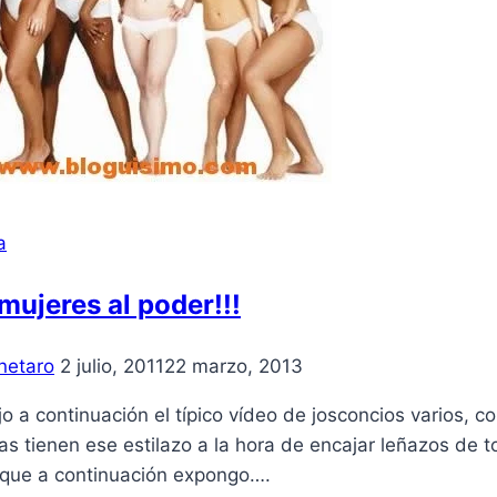
a
mujeres al poder!!!
netaro
2 julio, 2011
22 marzo, 2013
o a continuación el tí­pico ví­deo de josconcios varios, 
s tienen ese estilazo a la hora de encajar leñazos de to
o que a continuación expongo….