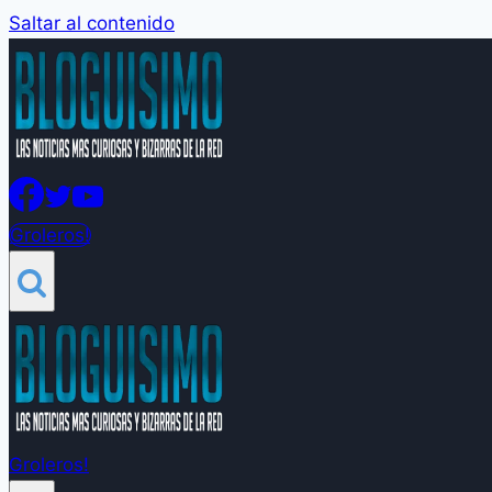
Saltar al contenido
Groleros!
Groleros!