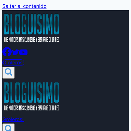
Saltar al contenido
Groleros!
Groleros!