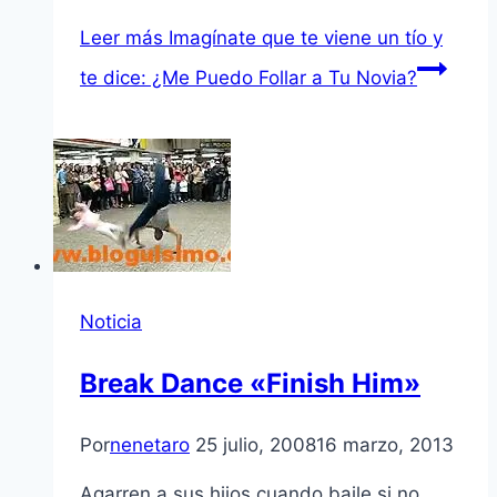
Leer más
Imagínate que te viene un tío y
te dice: ¿Me Puedo Follar a Tu Novia?
Noticia
Break Dance «Finish Him»
Por
nenetaro
25 julio, 2008
16 marzo, 2013
Agarren a sus hijos cuando baile si no