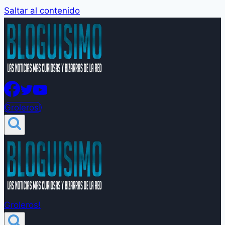
Saltar al contenido
Groleros!
Groleros!