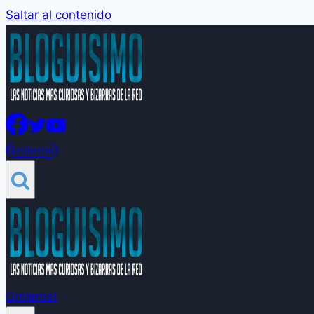
Saltar al contenido
Groleros!
Groleros!