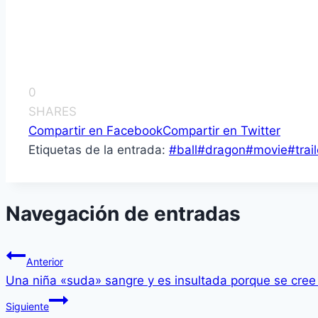
0
SHARES
Compartir en Facebook
Compartir en Twitter
Etiquetas de la entrada:
#
ball
#
dragon
#
movie
#
trai
Navegación de entradas
Anterior
Una niña «suda» sangre y es insultada porque se cree
Siguiente