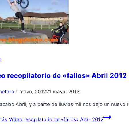
a
eo recopilatorio de «fallos» Abril 2012
netaro
1 mayo, 2012
21 mayo, 2013
acabo Abril, y a parte de lluvias mil nos dejo un nuevo r
más
Ví­deo recopilatorio de «fallos» Abril 2012