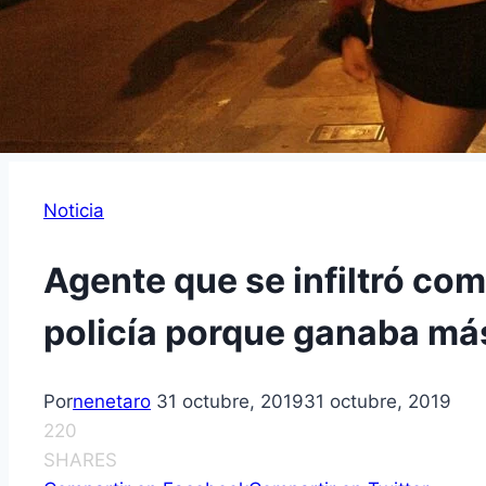
Noticia
Agente que se infiltró co
policía porque ganaba má
Por
nenetaro
31 octubre, 2019
31 octubre, 2019
220
SHARES