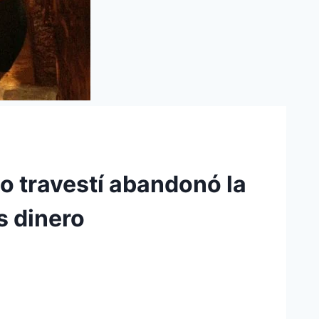
mo travestí abandonó la
s dinero