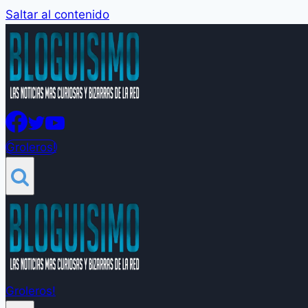
Saltar al contenido
Groleros!
Groleros!