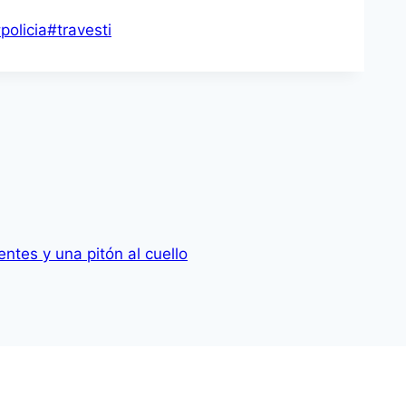
#
policia
#
travesti
tes y una pitón al cuello