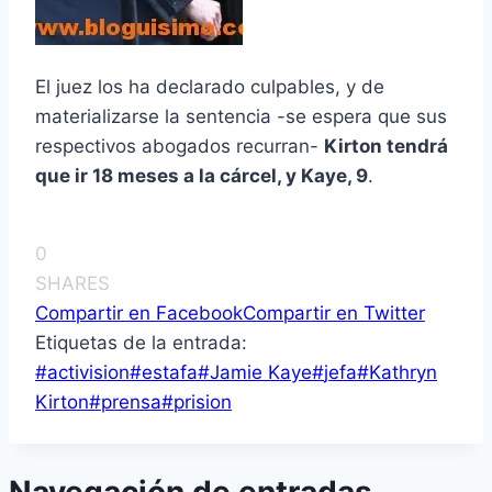
El juez los ha declarado culpables, y de
materializarse la sentencia -se espera que sus
respectivos abogados recurran-
Kirton tendrá
que ir 18 meses a la cárcel, y Kaye, 9
.
0
SHARES
Compartir en Facebook
Compartir en Twitter
Etiquetas de la entrada:
#
activision
#
estafa
#
Jamie Kaye
#
jefa
#
Kathryn
Kirton
#
prensa
#
prision