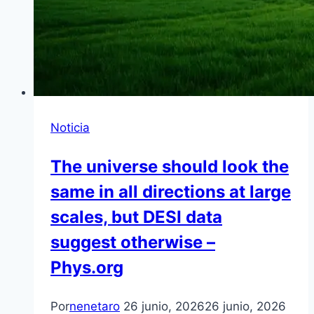
Noticia
The universe should look the
same in all directions at large
scales, but DESI data
suggest otherwise –
Phys.org
Por
nenetaro
26 junio, 2026
26 junio, 2026