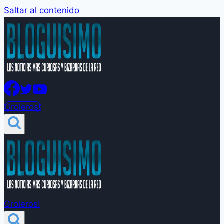
Saltar al contenido
Groleros!
Groleros!