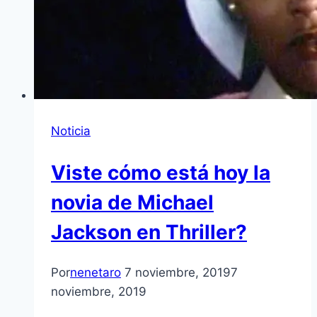
Noticia
Viste cómo está hoy la
novia de Michael
Jackson en Thriller?
Por
nenetaro
7 noviembre, 2019
7
noviembre, 2019