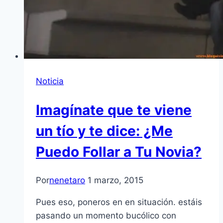
Noticia
Imagínate que te viene
un tío y te dice: ¿Me
Puedo Follar a Tu Novia?
Por
nenetaro
1 marzo, 2015
Pues eso, poneros en en situación. estáis
pasando un momento bucólico con