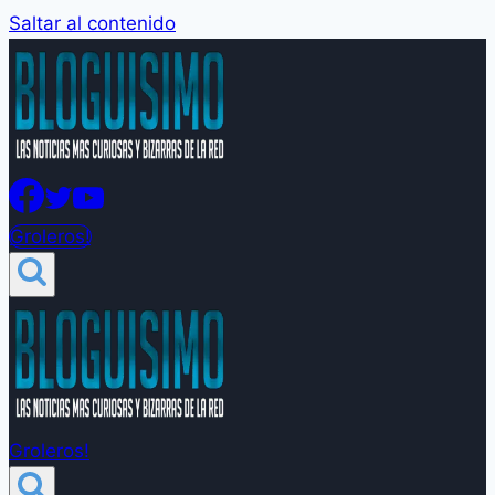
Saltar al contenido
Groleros!
Groleros!