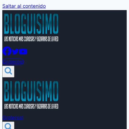
Saltar al contenido
Groleros!
Groleros!