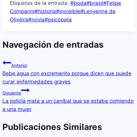
Etiquetas de la entrada:
#
boda
#
brasil
#
Felipe
Comparini
#
historia
#
increible
#
Lenyenne de
Oliveira
#
novia
#
psicopata
Navegación de entradas
Anterior
Bebe agua con excremento porque dicen que puede
curar enfermedades graves
Siguiente
La policía mata a un caníbal que se estaba comiendo
a una mujer
Publicaciones Similares