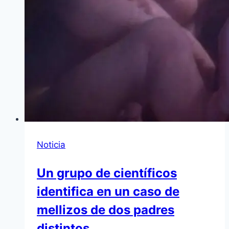
Noticia
Un grupo de científicos
identifica en un caso de
mellizos de dos padres
distintos