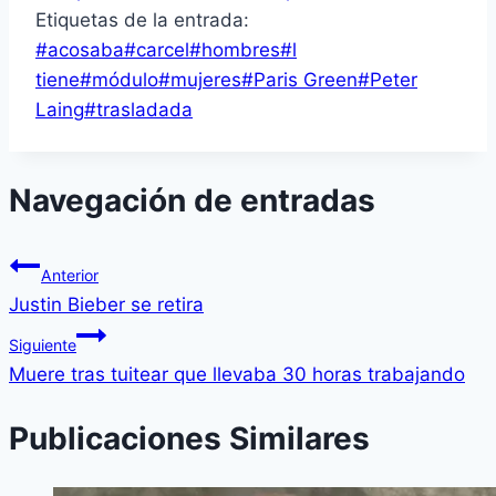
Etiquetas de la entrada:
#
acosaba
#
carcel
#
hombres
#
l
tiene
#
módulo
#
mujeres
#
Paris Green
#
Peter
Laing
#
trasladada
Navegación de entradas
Anterior
Justin Bieber se retira
Siguiente
Muere tras tuitear que llevaba 30 horas trabajando
Publicaciones Similares