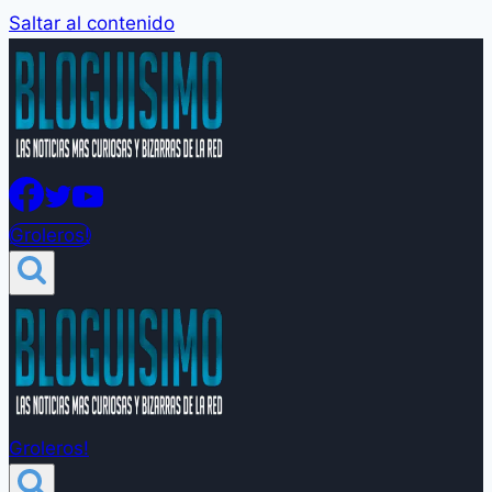
Saltar al contenido
Groleros!
Groleros!