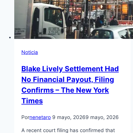
Noticia
Blake Lively Settlement Had
No Financial Payout, Filing
Confirms – The New York
Times
Por
nenetaro
9 mayo, 2026
9 mayo, 2026
A recent court filing has confirmed that