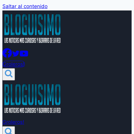
Saltar al contenido
Groleros!
Groleros!