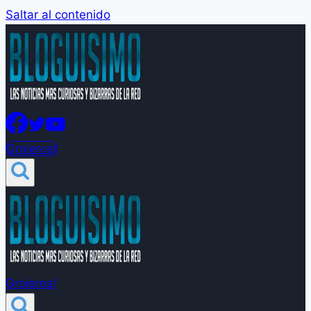
Saltar al contenido
Groleros!
Groleros!