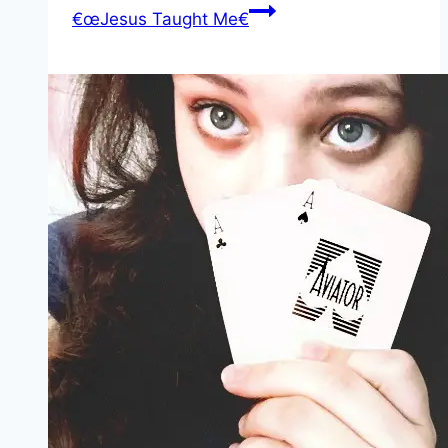
€œJesus Taught Me€