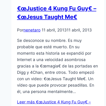
€œJustice 4 Kung Fu Guy€ –
€œJesus Taught Me€
Por
nenetaro
11 abril, 2013
11 abril, 2013
Se desconoce su nombre. Es muy
probable que esté muerto. En su
momento esta historia se expandió por
Internet a una velocidad asombrosa
gracias a la €œmagia€ de las portadas en
Digg y 4Chan, entre otros. Todo empezó
con un video: €œJesus Taught Me€. Un
ví­deo que puede provocar pesadillas. En
él, una persona mentalmente…
Leer más
€œJustice 4 Kung Fu Guy€ –