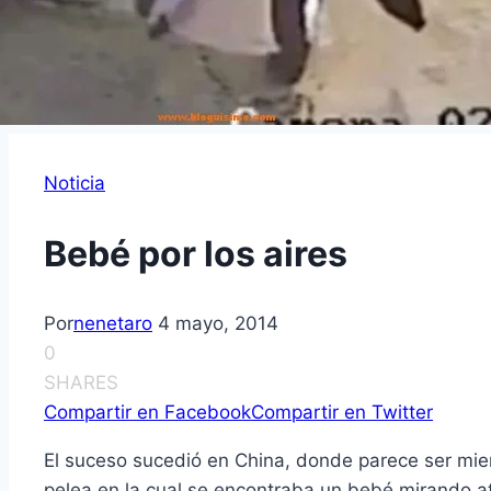
Noticia
Bebé por los aires
Por
nenetaro
4 mayo, 2014
0
SHARES
Compartir en Facebook
Compartir en Twitter
El suceso sucedió en China, donde parece ser mie
pelea en la cual se encontraba un bebé mirando ató