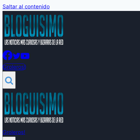
Saltar al contenido
Groleros!
Groleros!