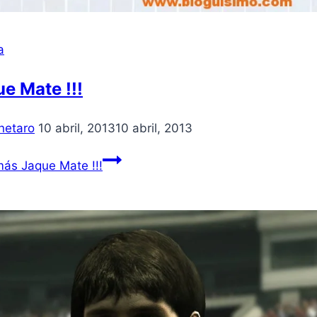
a
e Mate !!!
netaro
10 abril, 2013
10 abril, 2013
más
Jaque Mate !!!