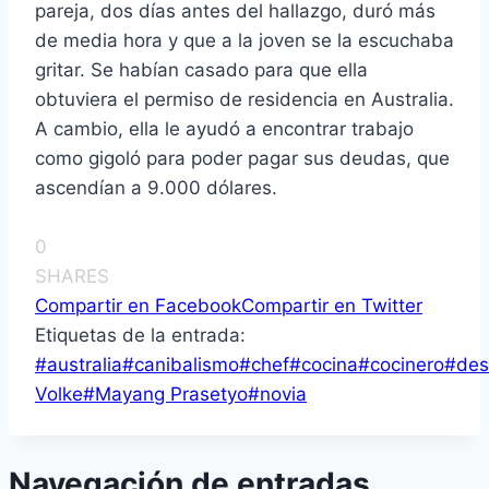
pareja, dos días antes del hallazgo, duró más
de media hora y que a la joven se la escuchaba
gritar. Se habían casado para que ella
obtuviera el permiso de residencia en Australia.
A cambio, ella le ayudó a encontrar trabajo
como gigoló para poder pagar sus deudas, que
ascendían a 9.000 dólares.
0
SHARES
Compartir en Facebook
Compartir en Twitter
Etiquetas de la entrada:
#
australia
#
canibalismo
#
chef
#
cocina
#
cocinero
#
des
Volke
#
Mayang Prasetyo
#
novia
Navegación de entradas