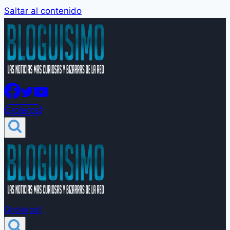
Saltar al contenido
Groleros!
Groleros!