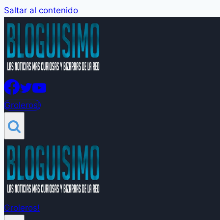
Saltar al contenido
Groleros!
Groleros!