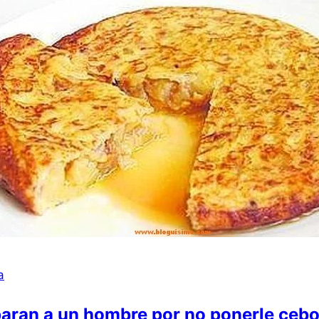
a
aran a un hombre por no ponerle cebolla