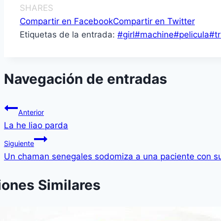
SHARES
Compartir en Facebook
Compartir en Twitter
Etiquetas de la entrada:
#
girl
#
machine
#
pelicula
#
t
Navegación de entradas
Anterior
La he liao parda
Siguiente
Un chaman senegales sodomiza a una paciente con su
iones Similares