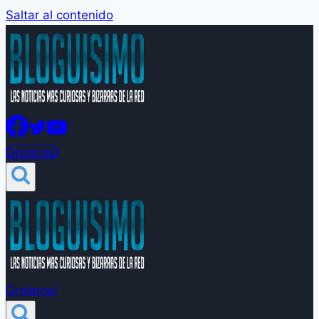
Saltar al contenido
Groleros!
Groleros!