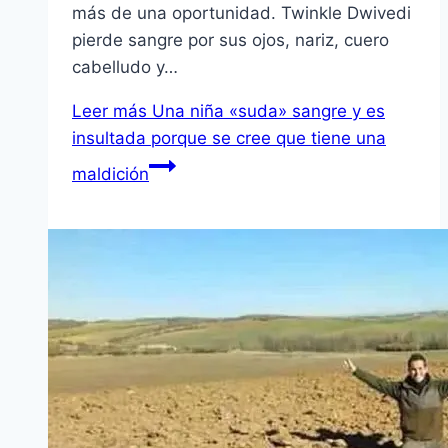
más de una oportunidad. Twinkle Dwivedi
pierde sangre por sus ojos, nariz, cuero
cabelludo y…
Leer más
Una niña «suda» sangre y es
insultada porque se cree que tiene una
maldición