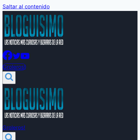
Saltar al contenido
Groleros!
Groleros!