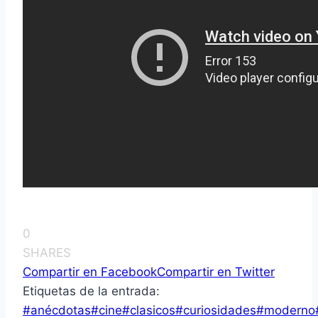
0
SHARES
Compartir en Facebook
Compartir en Twitter
Etiquetas de la entrada:
#
anécdotas
#
cine
#
clasicos
#
curiosidades
#
moderno