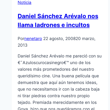
Noticia
Daniel Sánchez Arévalo nos
llama ladrones e incultos
Por
nenetaro
22 agosto, 2008
20 marzo,
2013
Daniel Sánchez Arévalo me pareció con su
€˜Azuloscurocasinegro€™ uno de los
valores más prometedores del nuestro
queridí­simo cine. Una buena pelí­cula que
demuestra que aquí­ aún tenemos ideas,
que no necesitamos ir con la cabeza baja
ni tirar piedras contra nuestro propio
tejado. Premiada merecidamente en los
Goya, hizo que nos quedáramos con el