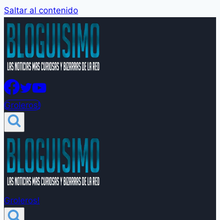
Saltar al contenido
Groleros!
Groleros!