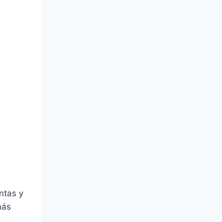
ntas y
más