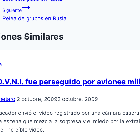
Siguiente
Pelea de grupos en Rusia
iones Similares
a
.V.N.I. fue perseguido por aviones mili
netaro
2 octubre, 2009
2 octubre, 2009
cador envió el ví­deo registrado por una cámara casera
 escena que mezcla la sorpresa y el miedo por la extra
l increí­ble ví­deo.