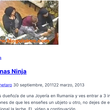
a
nas Ninja
netaro
30 septiembre, 2011
22 marzo, 2013
s dueño/a de una Joyerí­a en Rumania y ves entrar a 3 i
iones de que les enseñes un ubjeto u otro, no dejes de
ional la leche. EL ví­deo a continuación…