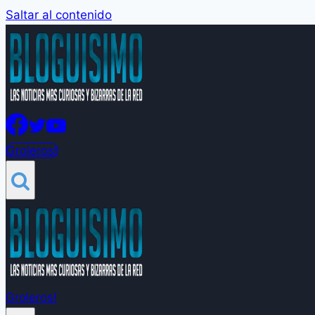
Saltar al contenido
Groleros!
Groleros!