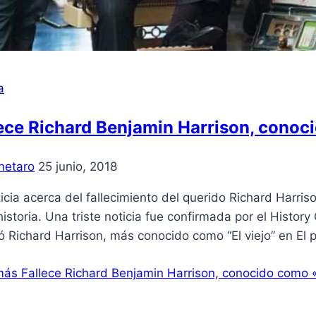
a
lece Richard Benjamin Harrison, cono
netaro
25 junio, 2018
icia acerca del fallecimiento del querido Richard Harris
historia. Una triste noticia fue confirmada por el History
ió Richard Harrison, más conocido como “El viejo” en El 
más
Fallece Richard Benjamin Harrison, conocido como