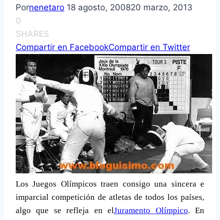
Por
nenetaro
18 agosto, 2008
20 marzo, 2013
0
SHARES
Compartir en Facebook
Compartir en Twitter
Los Juegos Olí­mpicos traen consigo una sincera e
imparcial competición de atletas de todos los paí­ses,
algo que se refleja en el
Juramento Olí­mpico
. En