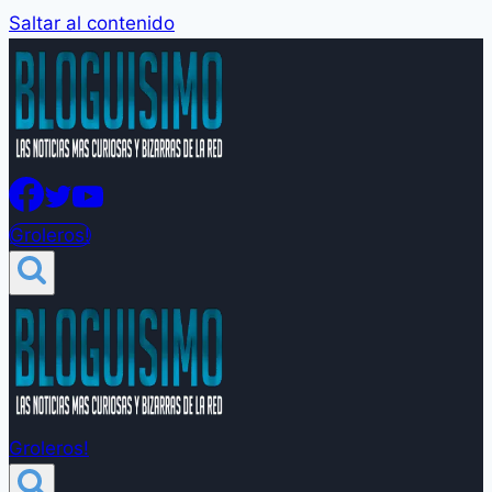
Saltar al contenido
Groleros!
Groleros!