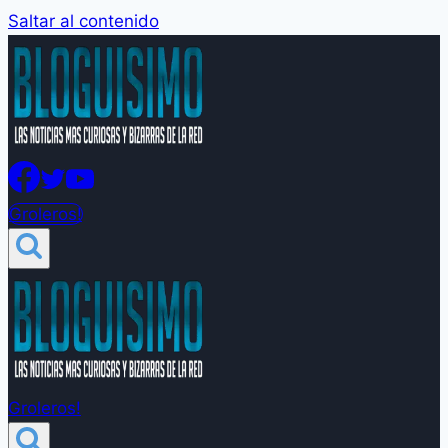
Saltar al contenido
Groleros!
Groleros!