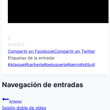
0
SHARES
Compartir en Facebook
Compartir en Twitter
Etiquetas de la entrada:
#
ataque
#
barberia
#
peluqueria
#
perro
#
pitbull
Navegación de entradas
Anterior
Sesión doble de ví­deo