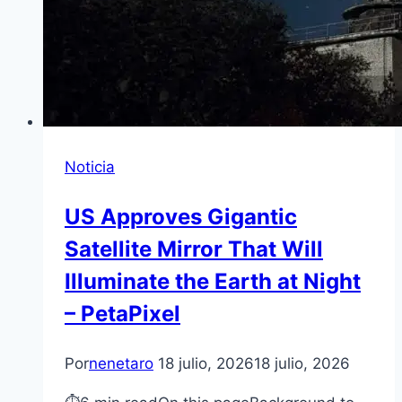
Noticia
US Approves Gigantic
Satellite Mirror That Will
Illuminate the Earth at Night
– PetaPixel
Por
nenetaro
18 julio, 2026
18 julio, 2026