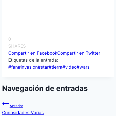
0
SHARES
Compartir en Facebook
Compartir en Twitter
Etiquetas de la entrada:
#
fan
#
invasion
#
star
#
tierra
#
video
#
wars
Navegación de entradas
Anterior
Curiosidades Varias