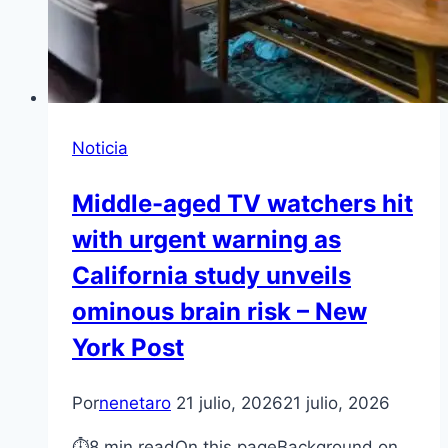
Noticia
Middle-aged TV watchers hit
with urgent warning as
California study unveils
ominous brain risk – New
York Post
Por
nenetaro
21 julio, 2026
21 julio, 2026
⏱8 min readOn this pageBackground on