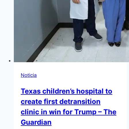
Noticia
Texas children’s hospital to
create first detransition
clinic in win for Trump – The
Guardian