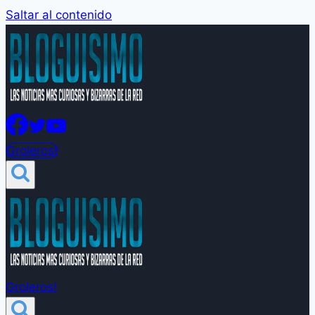
Saltar al contenido
Groleros!
Groleros!