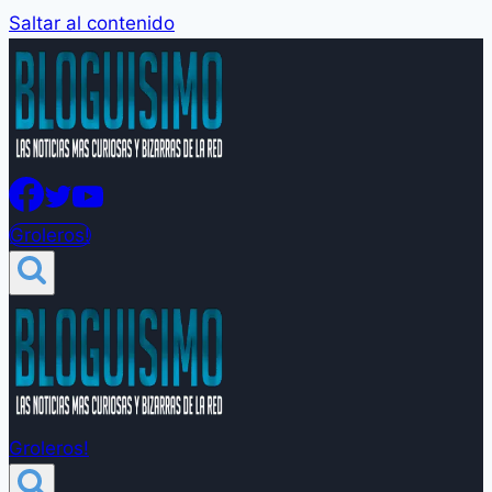
Saltar al contenido
Groleros!
Groleros!