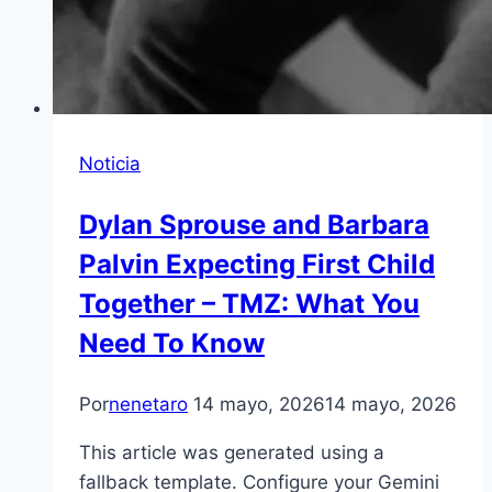
Noticia
Dylan Sprouse and Barbara
Palvin Expecting First Child
Together – TMZ: What You
Need To Know
Por
nenetaro
14 mayo, 2026
14 mayo, 2026
This article was generated using a
fallback template. Configure your Gemini