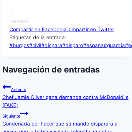
0
SHARES
Compartir en Facebook
Compartir en Twitter
Etiquetas de la entrada:
#
burgos
#
civil
#
dispara
#
disparo
#
españa
#
guardia
#
p
Navegación de entradas
Anterior
Chef Jamie Oliver gana demanda contra McDonald´s
(FAKE)
Siguiente
Condenada por hacer que su marido disparara a
vecino que la había «violado telepáticamente»