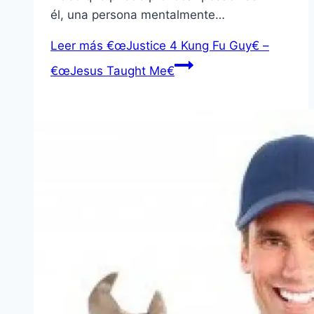
él, una persona mentalmente…
Leer más
€œJustice 4 Kung Fu Guy€ –
€œJesus Taught Me€