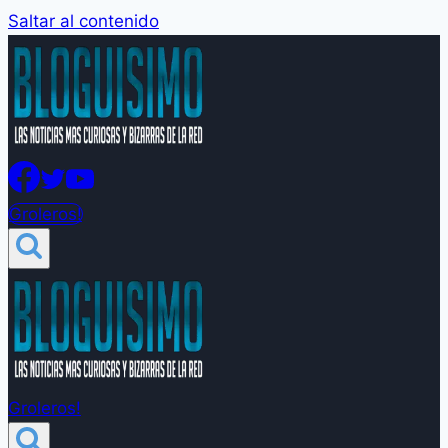
Saltar al contenido
Groleros!
Groleros!