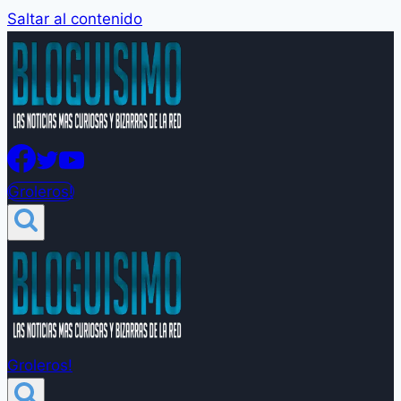
Saltar al contenido
Groleros!
Groleros!