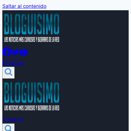
Saltar al contenido
Groleros!
Groleros!