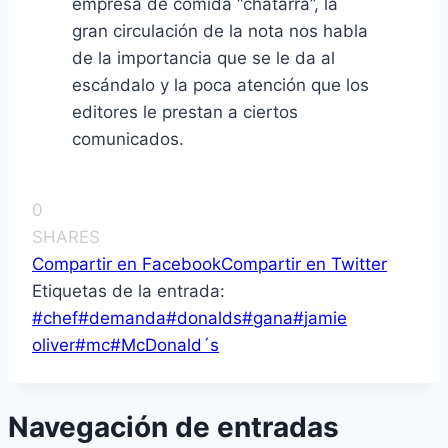
empresa de comida “chatarra”, la
gran circulación de la nota nos habla
de la importancia que se le da al
escándalo y la poca atención que los
editores le prestan a ciertos
comunicados.
0
SHARES
Compartir en Facebook
Compartir en Twitter
Etiquetas de la entrada:
#
chef
#
demanda
#
donalds
#
gana
#
jamie
oliver
#
mc
#
McDonald´s
Navegación de entradas